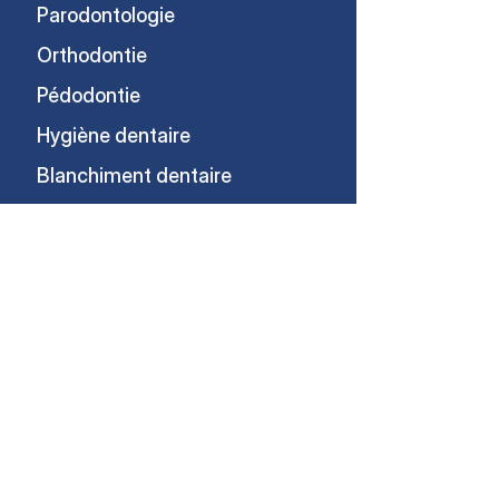
Parodontologie
Orthodontie
Pédodontie
Hygiène dentaire
Blanchiment dentaire
Dentisterie esthétique
Esthétique
NOS CENTRES
Schaerbeek
Laeken
NOS OFFRES