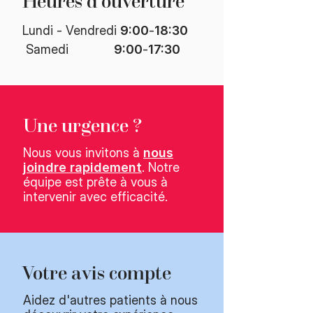
Heures d'ouverture​
Lundi - Vendredi
9:00
-
18:30
​ Samedi
9:00
-
17:30
Une urgence ?
Nous vous invitons à
nous
joindre rapidement
. Notre
équipe est prête à vous à
intervenir avec efficacité.
Votre avis compte
Aidez d'autres patients à nous