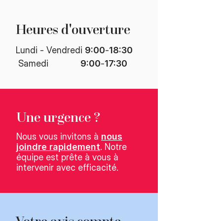
Heures d'ouverture​
Lundi - Vendredi
9:00
-
18:30
​ Samedi
9:00
-
17:30
Une urgence ?
Nous vous invitons à
nous
joindre rapidement
. Notre
équipe est prête à vous à
intervenir avec efficacité.