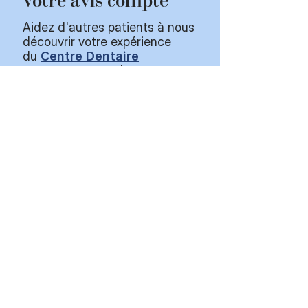
Votre avis compte
Aidez d'autres patients à nous
découvrir votre expérience
du
Centre Dentaire
Schaerbeek
ou du
Centre
Dentaire Laeken
.
Centre Dentaire
Victoria Schaerbeek
SRL
Chaussée de Haecht 194 -
196, 1030 Schaerbeek
info@centredentairevictoria.b
e