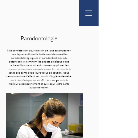
Parodontologie
Nos dentistes ont pour mission de vous accompagner
dans la prévention et le traitement des maladies
parodontales (gingivite et parodontite). Lors du
détartrage, ils éliminent les dépôts de plaque et de
tartre et ils vous montrent comment appliquer les
mesures préventives adéquates pour le maintien de la
santé des dents et de leurs tissus de soutien. Nous
recommandons d’effectuer un soin d’hygiène dentaire
une à deux fois par année afin de vous garantir le
meilleur accompagnement et suivi pour votre santé
bucco-dentaire.