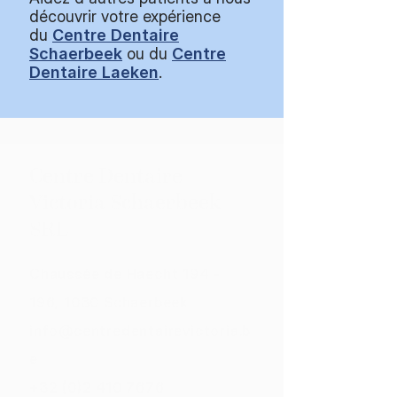
découvrir votre expérience
du
Centre Dentaire
Schaerbeek
ou du
Centre
Dentaire Laeken
.
Centre Dentaire
Victoria Schaerbeek
SRL
Chaussée de Haecht 194 -
196, 1030 Schaerbeek
info@centredentairevictoria.b
e
+32 (0)
2 410 7676