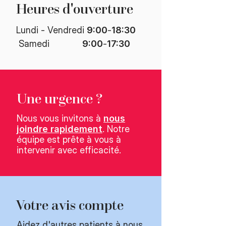
Heures d'ouverture​
Lundi - Vendredi
9:00
-
18:30
​ Samedi
9:00
-
17:30
Une urgence ?
Nous vous invitons à
nous
joindre rapidement
. Notre
équipe est prête à vous à
intervenir avec efficacité.
Votre avis compte
Aidez d'autres patients à nous