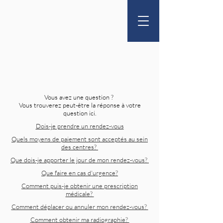
FAQ
Vous avez une question ?
Vous trouverez peut-être la réponse à votre
question ici.
Dois-je prendre un rendez-vous
Quels moyens de paiement sont acceptés au sein
des centres?
Que dois-je apporter le jour de mon rendez-vous?
Que faire en cas d'urgence?
Comment puis-je obtenir une prescription
médicale?
Comment déplacer ou annuler mon rendez-vous?
Comment obtenir ma radiographie?