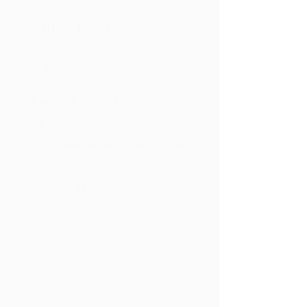
Centre Dentaire
Victoria Schaerbeek
SRL
Chaussée de Haecht 194 -
196, 1030 Schaerbeek
info@centredentairevictoria.b
e
+32 (0)
2 410 7676