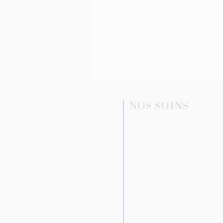
NOS SOINS
Implantologie
Chirurgie orale
Endodontie
Parodontologie
Orthodontie
Pédodontie
Hygiène dentaire