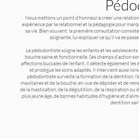
Pédo
Nous mettons un point d’honneur à créer une relation 
expérience par le relationnel et la pédagogie pour mar
sa vie. Bien souvent, la première consultation consiste à
soignante, lui expliquer ce qu’il va se pas
Le pédodontiste soigne les enfants et les adolescents 
bouche saine et fonctionnelle. Ses champs d’action son
affections buccales de l’enfant. Il détecte également les 
et prodigue les soins adaptés. Il intervient aussi lo
pédodontiste surveille la formation de la dentition, l’
maxillaires et de la bouche, en vue de dépister et de re
de la mastication, de la déglutition, de la respiration ou d
plus jeune âge, de bonnes habitudes d’hygiène et d’alime
dentition sai