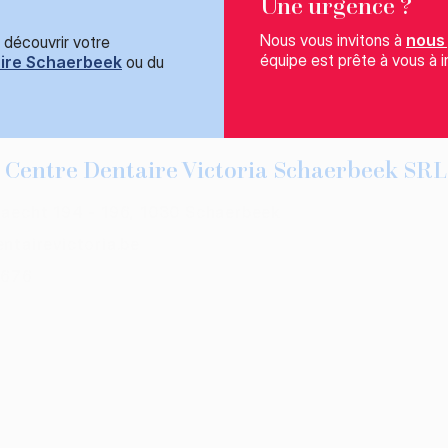
Une urgence ?
Nous vous invitons à
nous
 découvrir votre
équipe est prête à vous à i
ire Schaerbeek
ou du
Centre Dentaire Victoria Schaerbeek SRL
aecht 194 - 196, 1030 Schaerbeek
ntairevictoria.be
7676