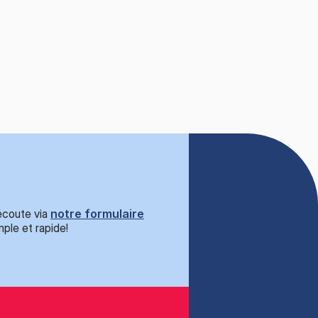
écoute via
notre formulaire
ple et rapide!​